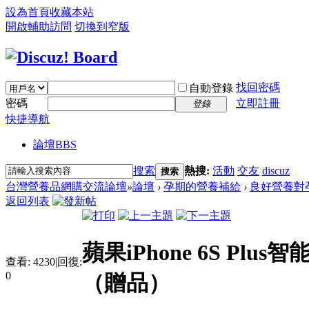
設為首頁
收藏本站
開啟輔助訪問
切換到窄版
找回密碼
自動登錄
密碼
立即註冊
登錄
快捷導航
論壇
BBS
搜索
熱搜:
活動
交友
discuz
搜索
台灣營養品網購交流論壇
»
論壇
›
孕期的營養補給
›
良好營養對
返回列表
蘋果iPhone 6S Plu
查看:
4230
|
回復:
0
（贈品）