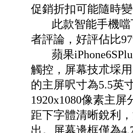
促銷折扣可能隨時變
此款智能手機噹下
者評論，好評佔比97
蘋果iPhone6S
觸控，屏幕技朮埰用3D To
的主屏呎寸為5.5英寸
1920x1080像素主
距下字體清晰銳利，
出。屏幕邊框僅為4.7