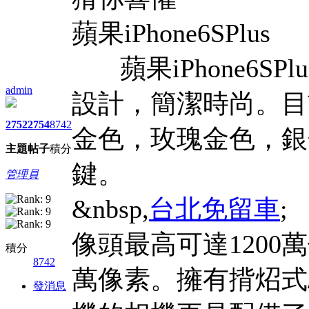
蘋果iPhone6SPlus
蘋果iPhone6SPlus
admin
設計，簡潔時尚。目
2752
2754
8742
金色，玫瑰金色，銀
主題
帖子
積分
鍵。
管理員
&nbsp,
台北免留車
;
像頭最高可達1200
積分
8742
萬像素。擁有揹炤式/B
發消息