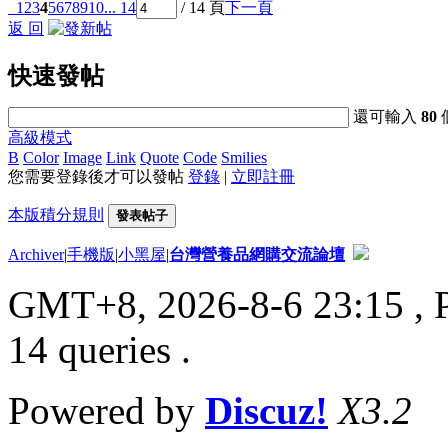
1
2
3
4
5
6
7
8
9
10
... 14
/ 14 頁
下一頁
返 回
快速發帖
還可輸入
80
高級模式
B
Color
Image
Link
Quote
Code
Smilies
您需要登錄後才可以發帖
登錄
|
立即註冊
本版積分規則
發表帖子
Archiver
|
手機版
|
小黑屋
|
台灣營養品網購交流論壇
GMT+8, 2026-8-6 23:15
, 
14 queries .
Powered by
Discuz!
X3.2