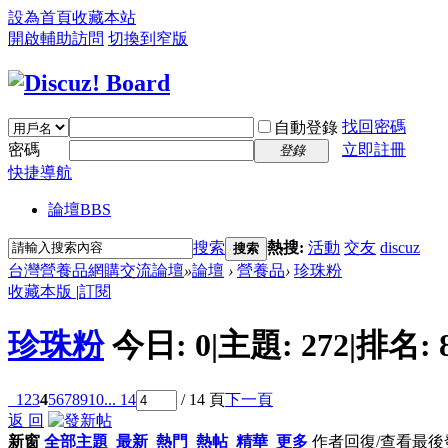
設為首頁
收藏本站
開啟輔助訪問
切換到窄版
找回密碼
自動登錄
密碼
立即註冊
登錄
快捷導航
論壇
BBS
搜索
熱搜:
活動
交友
discuz
搜索
台灣營養品網購交流論壇
»
論壇
›
營養品
›
珍珠粉
收藏本版
|
訂閱
珍珠粉
今日:
0
|
主題:
272
|
排名:
1
2
3
4
5
6
7
8
9
10
... 14
/ 14 頁
下一頁
返 回
新窗
全部主題
最新
熱門
熱帖
精華
更多
作者
回復/查看
最後