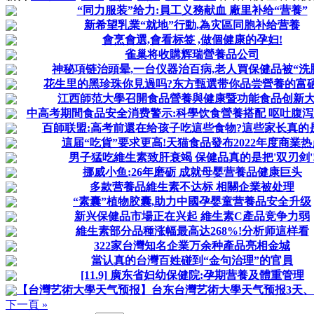
“同力服装”给力:員工义務献血 廠里补给“营養”
新希望乳業“就地”行動,為灾區同胞补给营養
會烹會選,會看标签 ,做個健康的孕妇!
雀巢将收購辉瑞營養品公司
神秘項链治頭晕,一台仪器治百病,老人買保健品被“洗脑
花生里的黑珍珠你見過吗?东方甄選带你品尝營養的富
江西師范大學召開食品營養與健康暨功能食品创新
中高考期間食品安全消费警示:科學饮食營養搭配 呕吐腹
百師联盟:高考前還在给孩子吃這些食物?這些家长真的
這届“吃貨”要求更高!天猫食品發布2022年度商業热
男子猛吃維生素致肝衰竭 保健品真的是把'双刃剑'
挪威小鱼:26年磨砺 成就母婴营養品健康巨头
多款营養品維生素不达标 相關企業被处理
“素囊”植物胶囊,助力中國孕婴童营養品安全升级
新兴保健品市場正在兴起 維生素C產品竞争力弱
維生素部分品種涨幅最高达268%!分析师這样看
322家台灣知名企業万余种產品亮相金城
當认真的台灣百姓碰到“金句治理”的官員
[11.9] 廣东省妇幼保健院:孕期营養及體重管理
【台灣艺術大學天气预报】台东台灣艺術大學天气预报3天、一周
下一頁 »