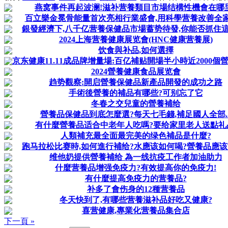
燕窝事件再起波澜!滋补营養類目市場结構性機會在哪
百立樂金冕骨能量首次亮相行業盛會,用科學营養改善全
銀發經濟下,八千亿营養保健品市場蓄势待發,你能否抓住這
2024上海营養健康展览會(HNC健康营養展)
饮食與补品,如何選擇
京东健康11.11成品牌增量場:百亿補贴開場半小時近2000個營養
2024營養健康食品展览會
趋势觀察:開启營養保健品新產品開發的成功之路
手術後營養的補品有哪些?可别忘了它
冬春之交兒童的營養補给
營養品保健品到底怎麼選?每天七毛錢,補足國人全部..
有什麼營養品适合中老年人吃嗎?要给家里老人送點礼
人類補充最全面最完美的绿色補品是什麼?
跑马拉松比赛時,如何進行補给?水應该如何喝?營養品應该如
维他奶提供營養補给 為一线抗疫工作者加油助力
什麼营養品增强免疫力?有效提高你的免疫力!
有什麼提高免疫力的营養品?
补多了會伤身的12種营養品
冬天快到了,有哪些营養滋补品好吃又健康?
喜营健康,專業化营養品集合店
下一頁 »