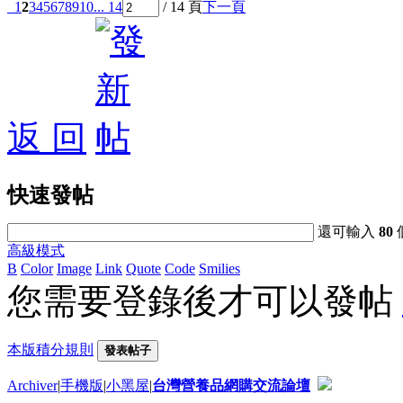
1
2
3
4
5
6
7
8
9
10
... 14
/ 14 頁
下一頁
返 回
快速發帖
還可輸入
80
高級模式
B
Color
Image
Link
Quote
Code
Smilies
您需要登錄後才可以發帖
本版積分規則
發表帖子
Archiver
|
手機版
|
小黑屋
|
台灣營養品網購交流論壇