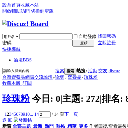
設為首頁
收藏本站
開啟輔助訪問
切換到窄版
找回密碼
自動登錄
密碼
立即註冊
登錄
快捷導航
論壇
BBS
搜索
熱搜:
活動
交友
discuz
搜索
台灣營養品網購交流論壇
»
論壇
›
營養品
›
珍珠粉
收藏本版
|
訂閱
珍珠粉
今日:
0
|
主題:
272
|
排名:
1
2
3
4
5
6
7
8
9
10
... 14
/ 14 頁
下一頁
返 回
新窗
全部主題
最新
熱門
熱帖
精華
更多
作者
回復/查看
最後